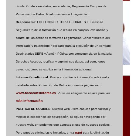
circulación de esos datos, en adelante, Reglamento Europeo de
Protección de Datos, le informamos de lo siguiente:
Responsable:
FOCO CONSULTORÍA GLOBAL, S.L. Finalidad
Seguimiento de la formación que realiza en campus, evaluación y
control de las acciones formativas Legitimación Consentimiento del
interesado y tratamiento necesario para la ejecución de un contrato
Destinatarios SEPE y Admón Pública con competencia en la materia
Derechos Acceder, rectificar y suprimir sus datos, así como otros
derechos, como se explica en la información adicional.
Información adicional:
Puede consultar la información adicional y
detallada sobre Protección de Datos en nuestra página web:
www.fococonsultores.es
. Pulse en el siguiente enlace para ver
más información
.
POLITICA DE COOKIES
. Nuestra web utiliza cookies para facilitar y
Plataforma para la impartición de Certificados de
mejorar la experiencia de navegación. Si sigues navegando por
Profesionalidad Online.
nuestra web, entendemos que aceptas el uso de nuestros cookies.
INFORMACIÓN DE CONTACTO
aquí
Pero puedes eliminarlas o limitarlas, entra
para la eliminación